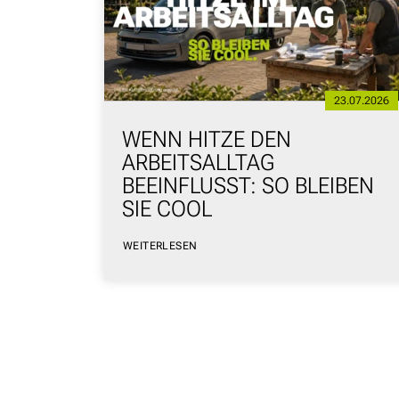
06.02.2026
23.07.2026
WENN HITZE DEN
VANT
ARBEITSALLTAG
BEEINFLUSST: SO BLEIBEN
SIE COOL
WEITERLESEN