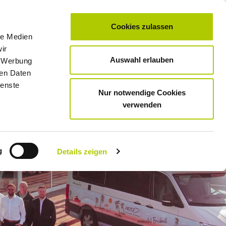
WhatsApp
Kontakt
Unternehmen
Unser Team
Karriere
Cookies zulassen
ZEUGSUCHE
VOLKSWAGEN
KIA
SERVICE
CAMPING
le Medien
ir
Auswahl erlauben
, Werbung
ren Daten
ienste
Nur notwendige Cookies
verwenden
g
Details zeigen