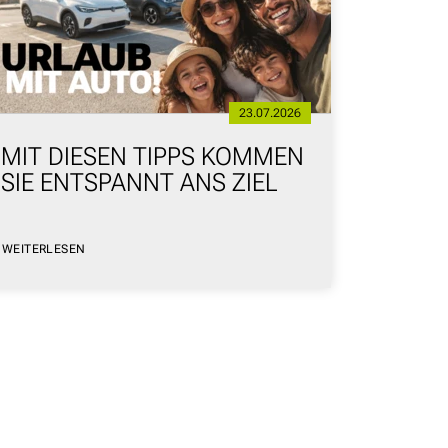
23.07.2026
MIT DIESEN TIPPS KOMMEN
FAHR
SIE ENTSPANNT ANS ZIEL
FÜR 
DARA
WEITERLESEN
WEITERLE