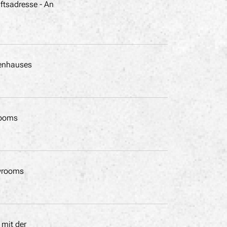
ftsadresse - An
enhauses
rooms
wrooms
 mit der